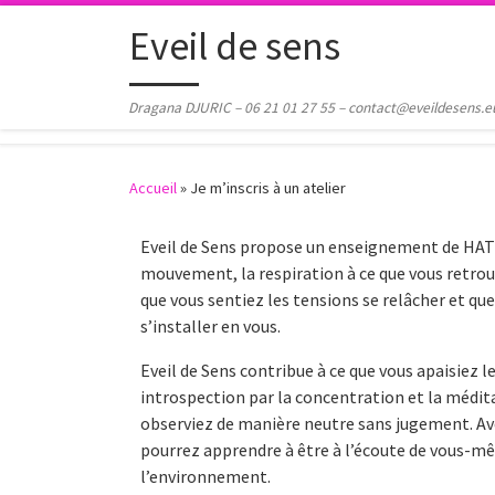
Passer au contenu
Eveil de sens
Dragana DJURIC – 06 21 01 27 55 – contact@eveildesens.e
Accueil
»
Je m’inscris à un atelier
Eveil de Sens propose un enseignement de HATH
mouvement, la respiration à ce que vous retrouv
que vous sentiez les tensions se relâcher et qu
s’installer en vous.
Eveil de Sens contribue à ce que vous apaisiez l
introspection par la concentration et la médit
observiez de manière neutre sans jugement. Av
pourrez apprendre à être à l’écoute de vous-mê
l’environnement.